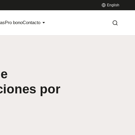
English
ias
Pro bono
Contacto
de
ciones por