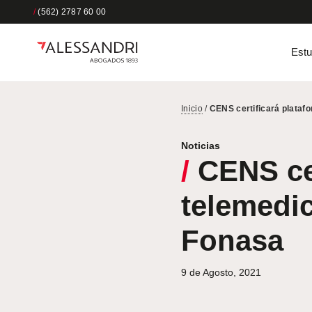
/
(562) 2787 60 00
Estu
Inicio
/
CENS certificará plataf
Noticias
/
CENS cer
telemedi
Fonasa
9 de Agosto, 2021