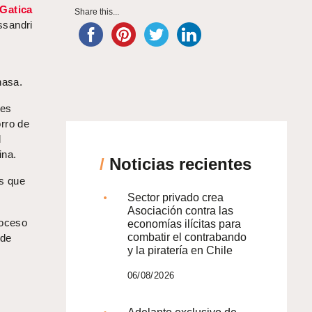
Gatica
Share this...
ssandri
nasa.
les
rro de
d
ina.
/
Noticias recientes
as que
Sector privado crea
Asociación contra las
roceso
economías ilícitas para
combatir el contrabando
 de
y la piratería en Chile
06/08/2026