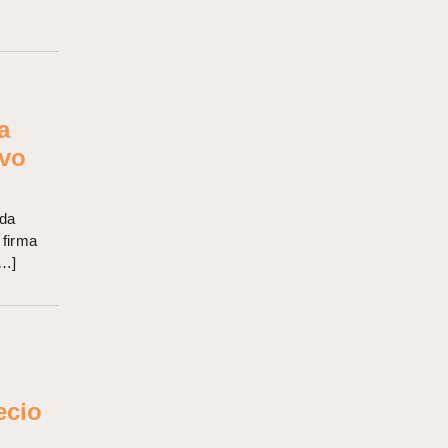
a
evo
ada
 firma
[…]
ecio