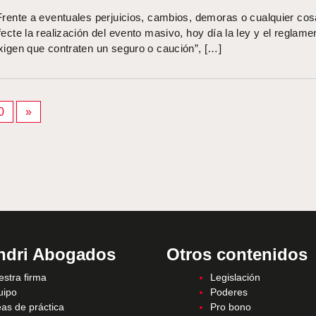
Frente a eventuales perjuicios, cambios, demoras o cualquier co
fecte la realización del evento masivo, hoy día la ley y el reglame
xigen que contraten un seguro o caución”, […]
n
0
»
ndri Abogados
Otros contenidos
stra firma
Legislación
uipo
Poderes
as de práctica
Pro bono