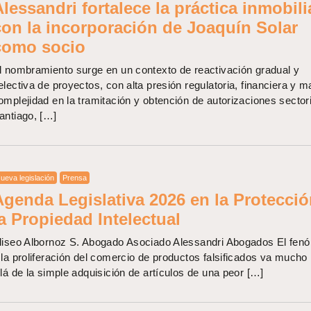
lessandri fortalece la práctica inmobili
con la incorporación de Joaquín Solar
como socio
l nombramiento surge en un contexto de reactivación gradual y
electiva de proyectos, con alta presión regulatoria, financiera y 
omplejidad en la tramitación y obtención de autorizaciones sectori
antiago, […]
ueva legislación
Prensa
Agenda Legislativa 2026 en la Protecció
a Propiedad Intelectual
liseo Albornoz S. Abogado Asociado Alessandri Abogados El fe
 la proliferación del comercio de productos falsificados va much
llá de la simple adquisición de artículos de una peor […]