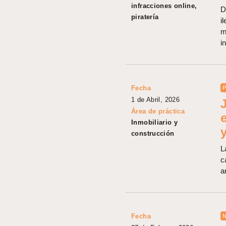
infracciones online,
D
piratería
i
m
i
Fecha
P
1 de Abril, 2026
Área de práctica
Inmobiliario y
y
construcción
L
c
a
Fecha
N