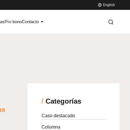
English
ias
Pro bono
Contacto
/
Categorías
as
Caso destacado
Columna