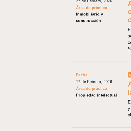
27 de Febrero, 2026
A
Área de práctica
Inmobiliario y
construcción
E
s
c
S
Fecha
N
17 de Febrero, 2026
Área de práctica
l
Propiedad intelectual
E
y
a