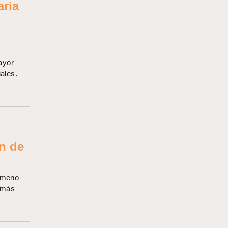
aria
mayor
ales.
n de
nómeno
o más