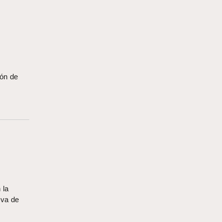
ión de
 la
iva de