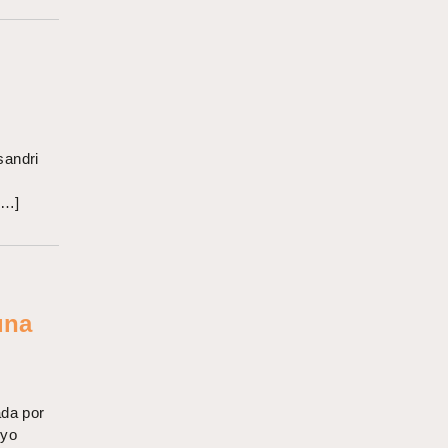
sandri
[…]
una
ada por
uyo