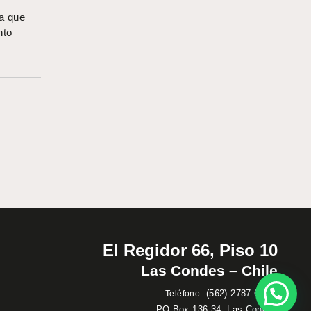
sa que
nto
El Regidor 66, Piso 10
Las Condes – Chile
:
(562) 2787 60 00
Teléfono
PO Box 136-34- Las Condes