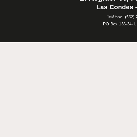
Las Condes –
:
(562) 
Teléfono
PO Box 136-34- 