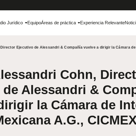
dio Jurídico
Equipo
Áreas de práctica
Experiencia Relevante
Notic
 Director Ejecutivo de Alessandri & Compañía vuelve a dirigir la Cámara d
lessandri Cohn, Direc
o de Alessandri & Com
dirigir la Cámara de In
Mexicana A.G., CICME