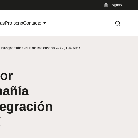
English
ias
Pro bono
Contacto
e Integración Chileno Mexicana A.G., CICMEX
tor
pañía
tegración
X