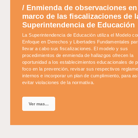
/
Enmienda de observaciones en 
marco de las fiscalizaciones de l
Superintendencia de Educación
La Superintendencia de Educación utiliza el Modelo co
Enfoque en Derechos y Libertades Fundamentales par
llevar a cabo sus fiscalizaciones. El modelo y sus
procedimientos de enmienda de hallazgos ofrecen la
oportunidad a los establecimientos educacionales de 
foco en la prevención, revisar sus respectivos reglam
internos e incorporar un plan de cumplimiento, para as
evitar violaciones de la normativa.
Ver mas...