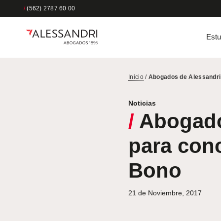
/
(562) 2787 60 00
Estu
Inicio
/
Abogados de Alessandri 
Noticias
/
Abogados
para cono
Bono
21 de Noviembre, 2017