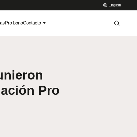
English
ias
Pro bono
Contacto
unieron
dación Pro