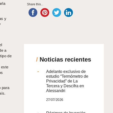
rla
Share this...
as y
y
el
de a
tipo de
/
Noticias recientes
 este
Adelanto exclusivo de
os
estudio “Termómetro de
Privacidad” de La
Tercera y Descifra en
o para
Alessandri
aís.
27/07/2026