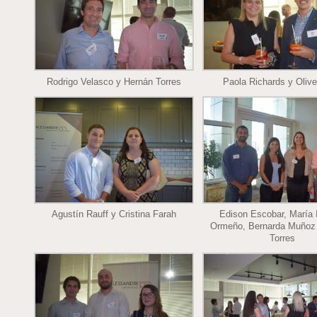
Rodrigo Velasco y Hernán Torres
Paola Richards y Olive
Agustín Rauff y Cristina Farah
Edison Escobar, María 
Ormeño, Bernarda Muñoz
Torres