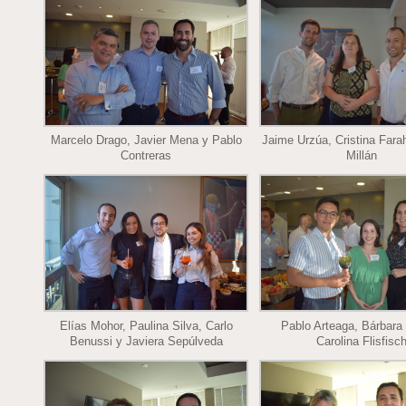
Marcelo Drago, Javier Mena y Pablo
Jaime Urzúa, Cristina Fara
Contreras
Millán
Elías Mohor, Paulina Silva, Carlo
Pablo Arteaga, Bárbara 
Benussi y Javiera Sepúlveda
Carolina Flisfisc