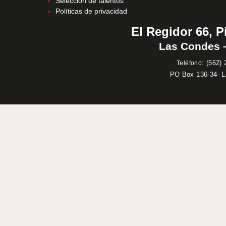
Selección de talentos
Políticas de privacidad
El Regidor 66, P
Las Condes –
:
(562) 
Teléfono
PO Box 136-34- 