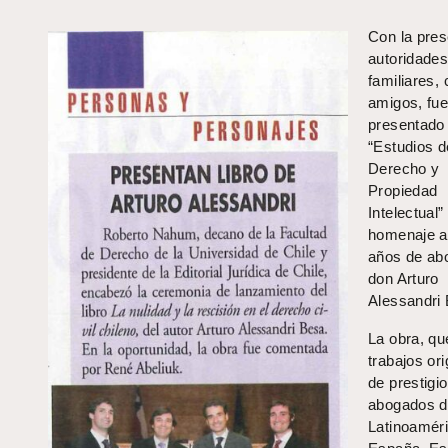
Con la pres
autoridades
familiares,
amigos, fu
presentado e
“Estudios d
Derecho y
Propiedad
Intelectual”
homenaje a
años de ab
don Arturo
Alessandri
La obra, qu
trabajos ori
de prestigi
abogados 
Latinoaméri