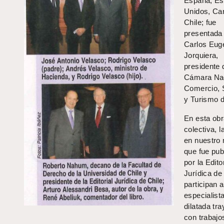
España, Es
Unidos, Ca
Chile; fue
presentada
Carlos Eug
Jorquiera,
presidente 
Cámara Nac
Comercio, 
y Turismo d
En esta ob
colectiva, l
en nuestro 
que fue pub
por la Editor
Jurídica de 
participan 
especialist
dilatada tra
con trabajo