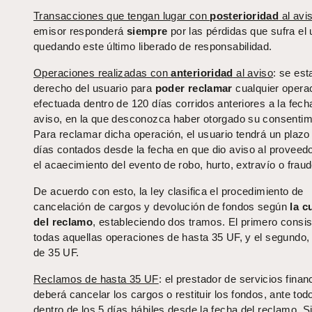
Transacciones que tengan lugar con
posterioridad
al avi
emisor responderá
siempre
por las pérdidas que sufra el 
quedando este último liberado de responsabilidad.
Operaciones realizadas con
anterioridad
al aviso
: se est
derecho del usuario para
poder reclamar
cualquier opera
efectuada dentro de 120 días corridos anteriores a la fech
aviso, en la que desconozca haber otorgado su consentim
Para reclamar dicha operación, el usuario tendrá un plazo
días contados desde la fecha en que dio aviso al proveed
el acaecimiento del evento de robo, hurto, extravío o fraud
De acuerdo con esto, la ley clasifica el procedimiento de
cancelación de cargos y devolución de fondos según
la c
del reclamo
, estableciendo dos tramos. El primero consis
todas aquellas operaciones de hasta 35 UF, y el segundo
de 35 UF.
Reclamos de hasta 35 UF
: el prestador de servicios finan
deberá cancelar los cargos o restituir los fondos, ante tod
dentro de los 5 días hábiles desde la fecha del reclamo. S