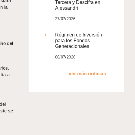
estará
Tercera y Descifra en
n la
Alessandri
27/07/2026
Régimen de Inversión
para los Fondos
ino del
Generacionales
06/07/2026
rios,
ver más noticias...
tía a
del
este se