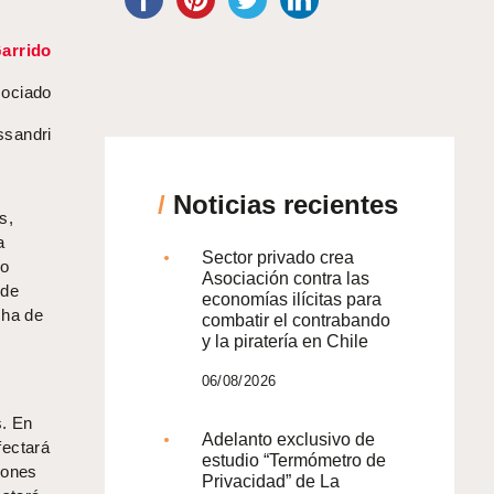
arrido
ociado
ssandri
/
Noticias recientes
s,
a
Sector privado crea
do
Asociación contra las
 de
economías ilícitas para
cha de
combatir el contrabando
y la piratería en Chile
06/08/2026
s. En
Adelanto exclusivo de
fectará
estudio “Termómetro de
iones
Privacidad” de La