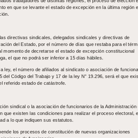
liados trabajadores de distintas regiones, el proceso de elección 
o en que se levante el estado de excepción en la última región e
ción.
as directivas sindicales, delegados sindicales y directivas de
ración del Estado, por el número de días que restaba para el térm
 al momento de decretarse el estado de excepción constitucional
a, el que no podrá ser inferior a 15 días hábiles.
ley, el número de afiliados al sindicato o asociación de funciona
5 del Código del Trabajo y 17 de la ley N° 19.296, será el que exis
l referido estado de catástrofe.
ión sindical o la asociación de funcionarios de la Administración 
 que existen las condiciones para realizar el proceso electoral, 
ad a lo que indiquen sus estatutos.
spende los procesos de constitución de nuevas organizaciones