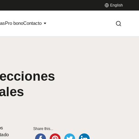
English
ias
Pro bono
Contacto
lecciones
ales
os
Share this...
stado