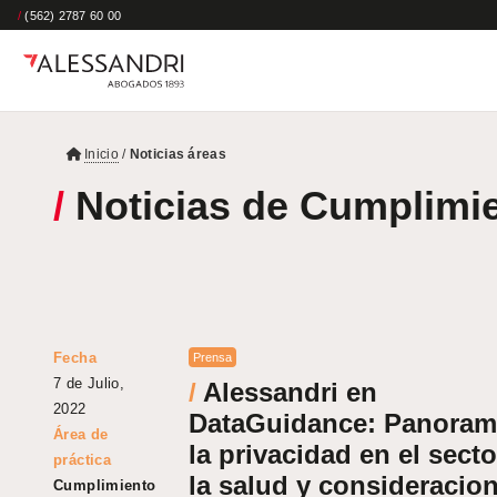
/
(562) 2787 60 00
Inicio
/
Noticias áreas
/
Noticias de Cumplimi
Fecha
Prensa
7 de Julio,
/
Alessandri en
2022
DataGuidance: Panoram
Área de
la privacidad en el secto
práctica
la salud y consideracio
Cumplimiento