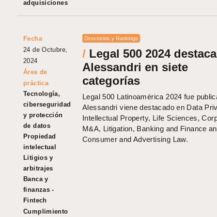
adquisiciones
Fecha
Directorios y Rankings
24 de Octubre,
/
Legal 500 2024 destaca
2024
Alessandri en siete
Área de
categorías
práctica
Tecnología,
Legal 500 Latinoamérica 2024 fue publi
ciberseguridad
Alessandri viene destacado en Data Pri
y protección
Intellectual Property, Life Sciences, Cor
de datos
M&A, Litigation, Banking and Finance a
Propiedad
Consumer and Advertising Law.
intelectual
Litigios y
arbitrajes
Banca y
finanzas -
Fintech
Cumplimiento