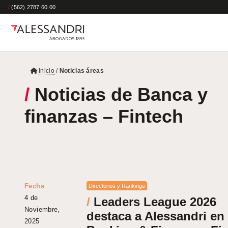
/
(562) 2787 60 00
Inicio
/
Noticias áreas
/
Noticias de Banca y
finanzas – Fintech
Fecha
Directorios y Rankings
4 de
/
Leaders League 2026
Noviembre,
destaca a Alessandri en
2025