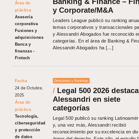
Banking & Finance – Fi
Área de
y Corporate/M&A
práctica
Asesoría
Leaders League publicó su ranking anua
corporativa
temas corporativos y transaccionales p
Fusiones y
y Alessandri Abogados fue reconocido e
adquisiciones
categorías. En el área de Banking & Fin
Banca y
Alessandri Abogados ha […]
finanzas -
Fintech
Fecha
Directorios y Rankings
24 de Octubre,
/
Legal 500 2026 destaca
2025
Alessandri en siete
Área de
categorías
práctica
Tecnología,
Legal 500 publicó su ranking Latinoamér
ciberseguridad
y, una vez más, Alessandri recibió
y protección
reconocimiento por su excelencia en di
de datos
áreas del derecho. Este año, el estudio 