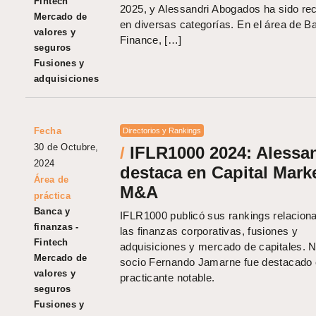
Fintech
2025, y Alessandri Abogados ha sido re
Mercado de
en diversas categorías. En el área de B
valores y
Finance, […]
seguros
Fusiones y
adquisiciones
Fecha
Directorios y Rankings
30 de Octubre,
/
IFLR1000 2024: Alessa
2024
destaca en Capital Mark
Área de
M&A
práctica
Banca y
IFLR1000 publicó sus rankings relacion
finanzas -
las finanzas corporativas, fusiones y
Fintech
adquisiciones y mercado de capitales. 
Mercado de
socio Fernando Jamarne fue destacado
valores y
practicante notable.
seguros
Fusiones y