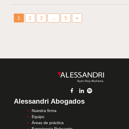
1
2
3
…
5
»
Alessandri Abogados
Nuestra firma
Equipo
Áreas de práctica
Experiencia Relevante