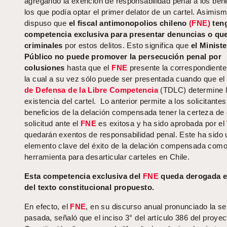
agregando la exención de responsabilidad penal a los bene
los que podía optar el primer delator de un cartel. Asimis
dispuso que
el fiscal antimonopolios chileno
(FNE)
teng
competencia exclusiva para presentar denuncias o que
criminales
por estos delitos. Esto significa que
el Ministe
Público no puede promover la persecución penal por
colusiones
hasta que el
FNE
presente la correspondiente 
la cual a su vez sólo puede ser presentada cuando que el
de Defensa de la Libre Competencia
(TDLC) determine 
existencia del cartel. Lo anterior permite a los solicitantes
beneficios de la delación compensada tener la certeza de 
solicitud ante el
FNE
es exitosa y ha sido aprobada por el
quedarán exentos de responsabilidad penal. Este ha sido 
elemento clave del éxito de la delación compensada com
herramienta para desarticular carteles en Chile.
Esta competencia exclusiva del
FNE
queda derogada e
del texto constitucional propuesto.
En efecto, el
FNE
, en su discurso anual pronunciado la 
pasada, señaló que el inciso 3° del artículo 386 del proyec