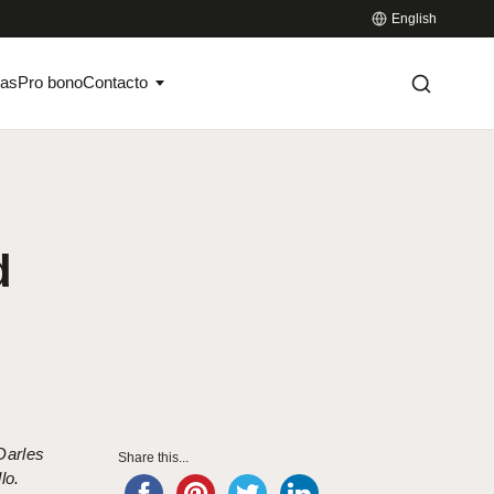
English
ias
Pro bono
Contacto
d
Darles
Share this...
lo.