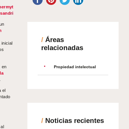
hermyt
sandri
 un
n
/
Áreas
inicial
relacionadas
os
 en
Propiedad intelectual
la
.
 el
ntado
/
Noticias recientes
al