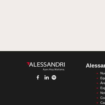
Alessa
Nue
Eq
Áre
Ex
Not
Co
Ca