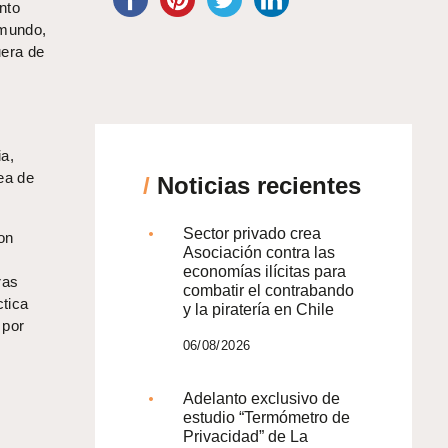
nto
 mundo,
uera de
a,
rea de
/
Noticias recientes
Sector privado crea
on
Asociación contra las
economías ilícitas para
ras
combatir el contrabando
ctica
y la piratería en Chile
 por
06/08/2026
Adelanto exclusivo de
estudio “Termómetro de
Privacidad” de La