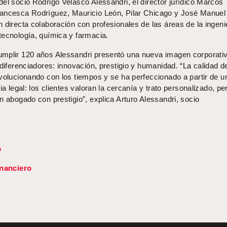
el socio Rodrigo Velasco Alessandri, el director jurídico Marcos
rancesca Rodríguez, Mauricio León, Pilar Chicago y José Manuel
 directa colaboración con profesionales de las áreas de la ingeni
tecnología, química y farmacia.
mplir 120 años Alessandri presentó una nueva imagen corporativ
 diferenciadores: innovación, prestigio y humanidad. “La calidad d
evolucionando con los tiempos y se ha perfeccionado a partir de u
ia legal: los clientes valoran la cercanía y trato personalizado, pe
n abogado con prestigio”, explica Arturo Alessandri, socio
o
inanciero