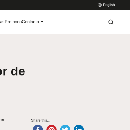
English
ias
Pro bono
Contacto
or de
 en
Share this...