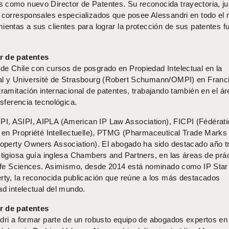
 como nuevo Director de Patentes. Su reconocida trayectoria, ju
e corresponsales especializados que posee Alessandri en todo el
ientas a sus clientes para lograr la protección de sus patentes f
r de patentes
de Chile con cursos de posgrado en Propiedad Intelectual en la
al y Université de Strasbourg (Robert Schumann/OMPI) en Franci
tramitación internacional de patentes, trabajando también en el á
nsferencia tecnológica.
I, ASIPI, AIPLA (American IP Law Association), FICPI (Fédérati
s en Propriété Intellectuelle), PTMG (Pharmaceutical Trade Marks
Property Owners Association). El abogado ha sido destacado año t
stigiosa guía inglesa Chambers and Partners, en las áreas de prá
 Life Sciences. Asimismo, desde 2014 está nominado como IP Star
erty, la reconocida publicación que reúne a los más destacados
ad intelectual del mundo.
r de patentes
ndri a formar parte de un robusto equipo de abogados expertos en