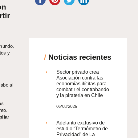
on
tir
 mundo,
tos y
/
Noticias recientes
Sector privado crea
Asociación contra las
economías ilícitas para
cabo al
combatir el contrabando
y la piratería en Chile
os
06/08/2026
nto.
pliar
Adelanto exclusivo de
estudio “Termómetro de
Privacidad” de La