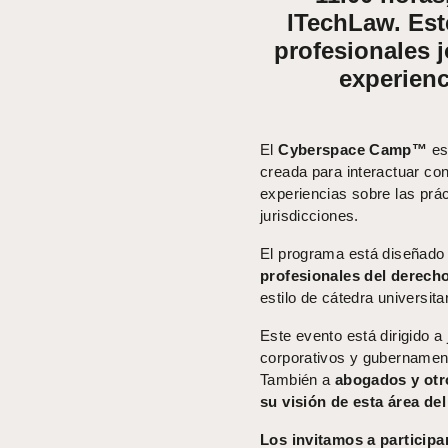
ITechLaw. Est
profesionales 
experienc
El
Cyberspace Camp™
es
creada para interactuar co
experiencias sobre las prá
jurisdicciones.
El programa está diseñado
profesionales del derecho
estilo de cátedra universita
Este evento está dirigido 
corporativos y gubernament
También a
abogados y otro
su visión de esta área de
Los invitamos a participa