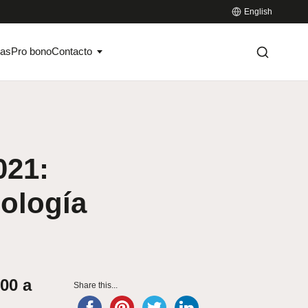
English
ias
Pro bono
Contacto
021:
ología
00 a
Share this...