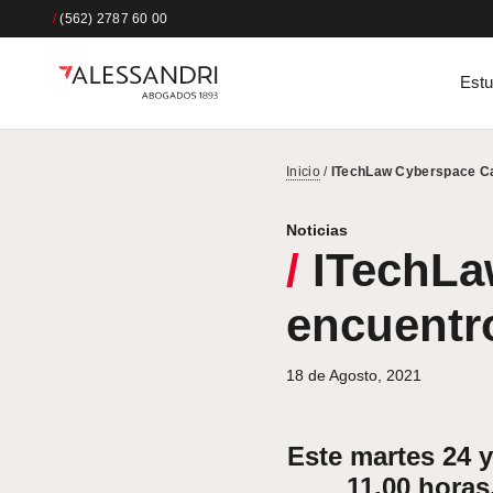
/
(562) 2787 60 00
Estu
Inicio
/
ITechLaw Cyberspace Ca
Noticias
/
ITechLa
encuentr
18 de Agosto, 2021
Este martes 24 y
11.00 horas,