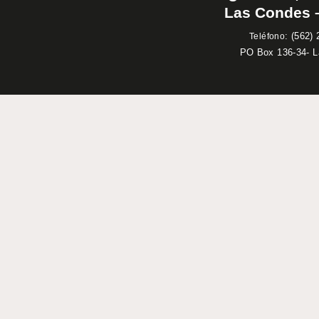
Las Condes –
:
(562) 
Teléfono
PO Box 136-34- 