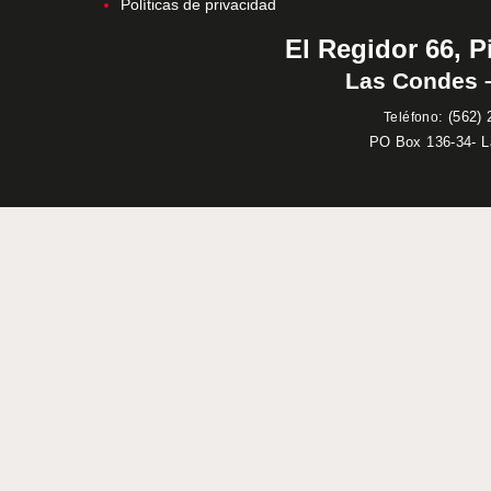
Políticas de privacidad
El Regidor 66, P
Las Condes –
:
(562) 
Teléfono
PO Box 136-34- 