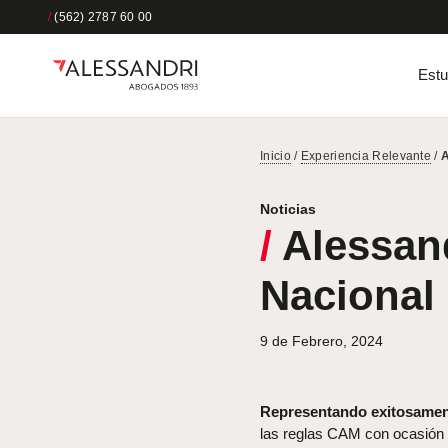
/
(562) 2787 60 00
Estu
Inicio
/
Experiencia Relevante
/
A
Noticias
/
Alessand
Nacional
9 de Febrero, 2024
Representando exitosament
las reglas CAM con ocasión 