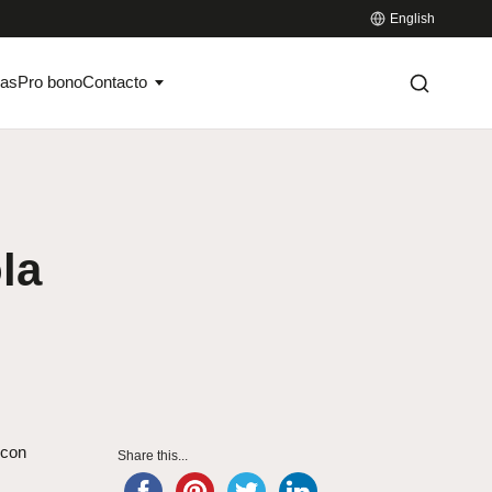
English
ias
Pro bono
Contacto
la
 con
Share this...