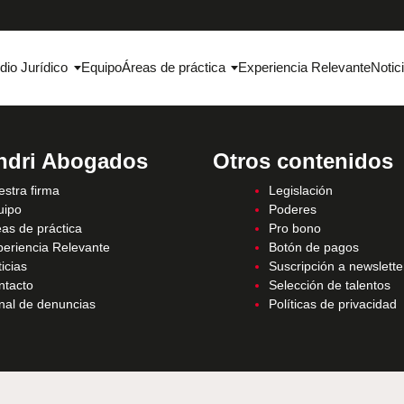
dio Jurídico
Equipo
Áreas de práctica
Experiencia Relevante
Notic
ndri Abogados
Otros contenidos
stra firma
Legislación
uipo
Poderes
as de práctica
Pro bono
periencia Relevante
Botón de pagos
icias
Suscripción a newslette
ntacto
Selección de talentos
nal de denuncias
Políticas de privacidad