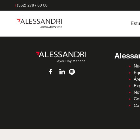
/
(562) 2787 60 00
Estu
Alessa
Nue
Eq
Áre
Ex
Not
Co
Ca