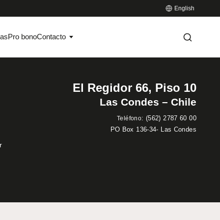
English
ias
Pro bono
Contacto
El Regidor 66, Piso 10
Las Condes – Chile
:
(562) 2787 60 00
Teléfono
PO Box 136-34- Las Condes
r