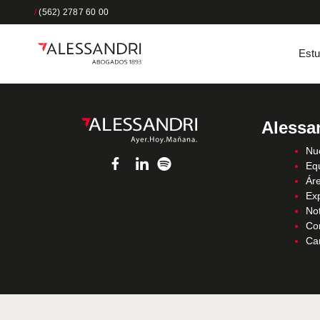
/
(562) 2787 60 00
Estu
Alessa
Nue
Eq
Áre
Ex
Not
Co
Ca