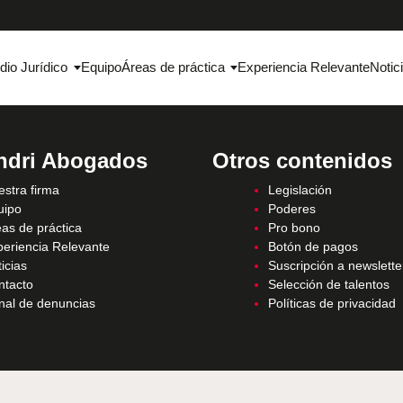
dio Jurídico
Equipo
Áreas de práctica
Experiencia Relevante
Notic
ndri Abogados
Otros contenidos
stra firma
Legislación
uipo
Poderes
as de práctica
Pro bono
periencia Relevante
Botón de pagos
icias
Suscripción a newslette
ntacto
Selección de talentos
nal de denuncias
Políticas de privacidad