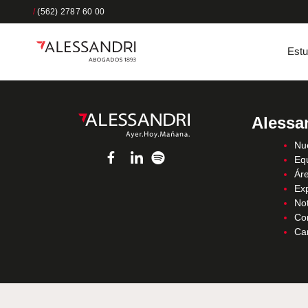
/
(562) 2787 60 00
Estu
Alessa
Nue
Eq
Áre
Ex
Not
Co
Ca