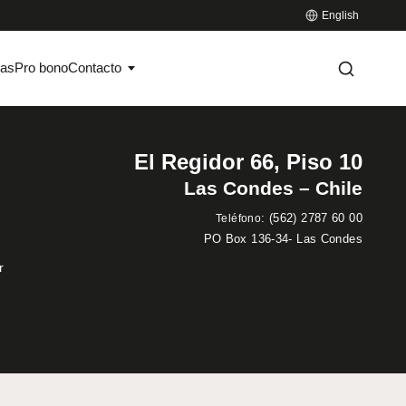
English
ias
Pro bono
Contacto
El Regidor 66, Piso 10
Las Condes – Chile
:
(562) 2787 60 00
Teléfono
PO Box 136-34- Las Condes
r