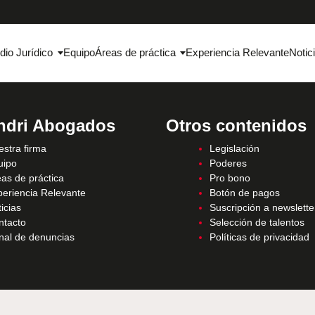
dio Jurídico
Equipo
Áreas de práctica
Experiencia Relevante
Notic
ndri Abogados
Otros contenidos
stra firma
Legislación
uipo
Poderes
as de práctica
Pro bono
periencia Relevante
Botón de pagos
icias
Suscripción a newslette
ntacto
Selección de talentos
nal de denuncias
Políticas de privacidad