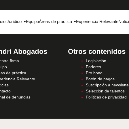
dio Jurídico
Equipo
Áreas de práctica
Experiencia Relevante
Notic
ndri Abogados
Otros contenidos
stra firma
Legislación
uipo
Poderes
as de práctica
Pro bono
periencia Relevante
Botón de pagos
icias
Suscripción a newslette
ntacto
Selección de talentos
nal de denuncias
Políticas de privacidad