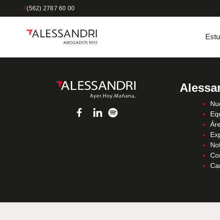
/
(562) 2787 60 00
Estu
Alessa
Nue
Eq
Áre
Ex
Not
Co
Ca