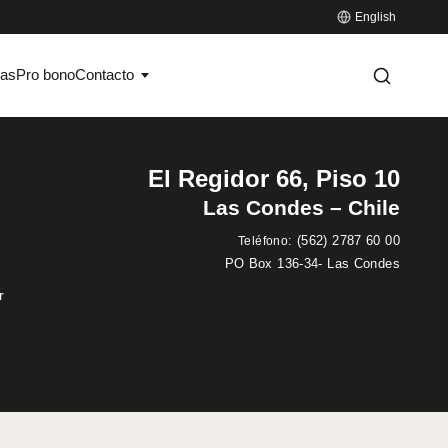
English
ias
Pro bono
Contacto
El Regidor 66, Piso 10
Las Condes – Chile
:
(562) 2787 60 00
Teléfono
PO Box 136-34- Las Condes
r