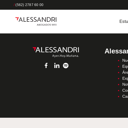
/
(562) 2787 60 00
Estu
Alessa
Nue
Eq
Áre
Ex
Not
Co
Ca