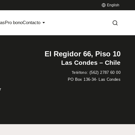
English
ias
Pro bono
Contacto
El Regidor 66, Piso 10
Las Condes – Chile
:
(562) 2787 60 00
Teléfono
PO Box 136-34- Las Condes
r