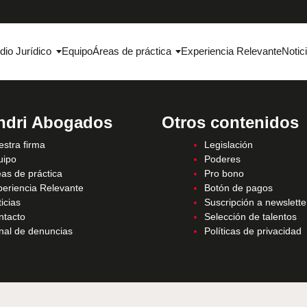
dio Jurídico
Equipo
Áreas de práctica
Experiencia Relevante
Notic
ndri Abogados
Otros contenidos
stra firma
Legislación
uipo
Poderes
as de práctica
Pro bono
periencia Relevante
Botón de pagos
icias
Suscripción a newslette
ntacto
Selección de talentos
nal de denuncias
Políticas de privacidad