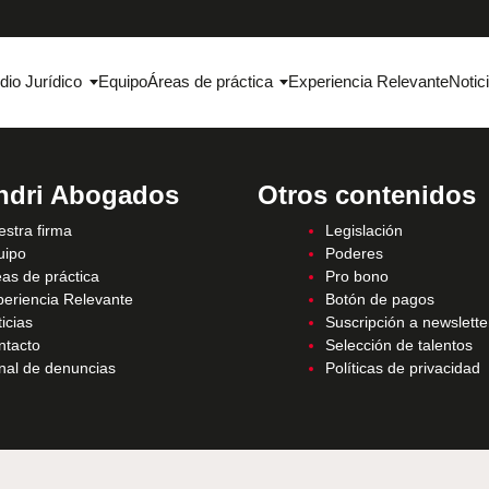
dio Jurídico
Equipo
Áreas de práctica
Experiencia Relevante
Notic
ndri Abogados
Otros contenidos
stra firma
Legislación
uipo
Poderes
as de práctica
Pro bono
periencia Relevante
Botón de pagos
icias
Suscripción a newslette
ntacto
Selección de talentos
nal de denuncias
Políticas de privacidad