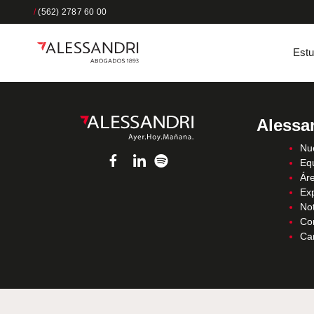
/
(562) 2787 60 00
Estu
Alessa
Nue
Eq
Áre
Ex
Not
Co
Ca