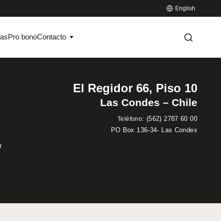
English
ias
Pro bono
Contacto
El Regidor 66, Piso 10
Las Condes – Chile
:
(562) 2787 60 00
Teléfono
PO Box 136-34- Las Condes
r