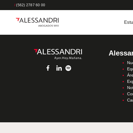
/
(562) 2787 60 00
Estu
Alessa
Nue
Eq
Áre
Ex
Not
Co
Ca