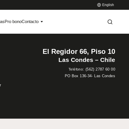
English
ias
Pro bono
Contacto
El Regidor 66, Piso 10
Las Condes – Chile
:
(562) 2787 60 00
Teléfono
PO Box 136-34- Las Condes
r