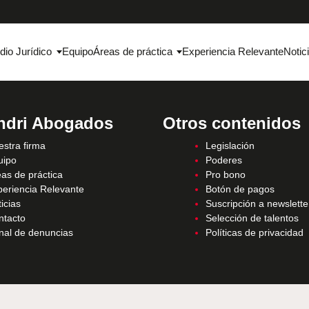
dio Jurídico
Equipo
Áreas de práctica
Experiencia Relevante
Notic
ndri Abogados
Otros contenidos
stra firma
Legislación
uipo
Poderes
as de práctica
Pro bono
periencia Relevante
Botón de pagos
icias
Suscripción a newslette
ntacto
Selección de talentos
nal de denuncias
Políticas de privacidad