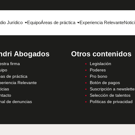
dio Jurídico
Equipo
Áreas de práctica
Experiencia Relevante
Notic
ndri Abogados
Otros contenidos
stra firma
Legislación
uipo
Poderes
as de práctica
Pro bono
periencia Relevante
Botón de pagos
icias
Suscripción a newslette
ntacto
Selección de talentos
nal de denuncias
Políticas de privacidad