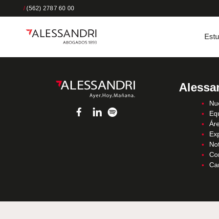
/
(562) 2787 60 00
Estu
Alessa
Nue
Eq
Áre
Ex
Not
Co
Ca