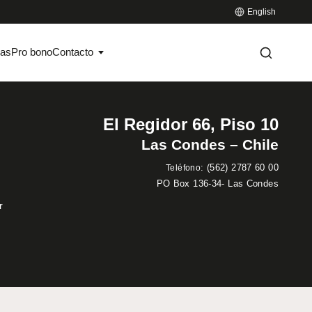
English
ias
Pro bono
Contacto
El Regidor 66, Piso 10
Las Condes – Chile
:
(562) 2787 60 00
Teléfono
PO Box 136-34- Las Condes
r