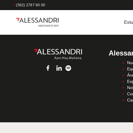
/
(562) 2787 60 00
Estu
Alessa
Nue
Eq
Áre
Ex
Not
Co
Ca