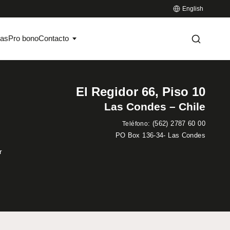
English
ias
Pro bono
Contacto
El Regidor 66, Piso 10
Las Condes – Chile
:
(562) 2787 60 00
Teléfono
PO Box 136-34- Las Condes
r