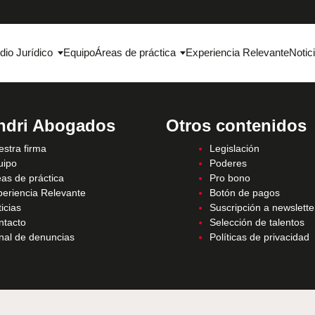
dio Jurídico
Equipo
Áreas de práctica
Experiencia Relevante
Notic
ndri Abogados
Otros contenidos
stra firma
Legislación
uipo
Poderes
as de práctica
Pro bono
periencia Relevante
Botón de pagos
icias
Suscripción a newslette
ntacto
Selección de talentos
nal de denuncias
Políticas de privacidad