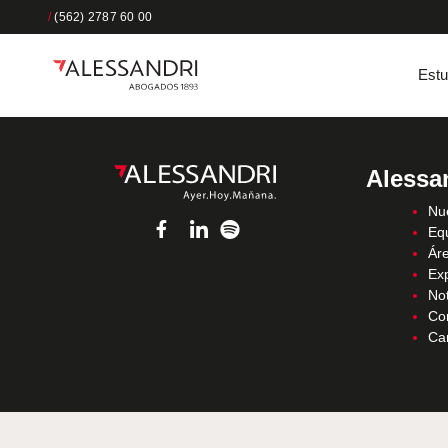
/
(562) 2787 60 00
Estu
Alessa
Nue
Eq
Áre
Ex
Not
Co
Ca