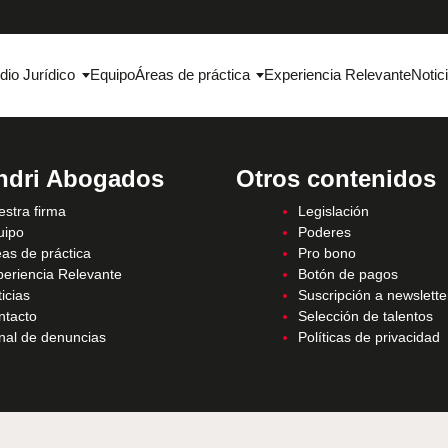
dio Jurídico
Equipo
Áreas de práctica
Experiencia Relevante
Notic
ndri Abogados
Otros contenidos
stra firma
Legislación
uipo
Poderes
as de práctica
Pro bono
periencia Relevante
Botón de pagos
icias
Suscripción a newslette
ntacto
Selección de talentos
nal de denuncias
Políticas de privacidad