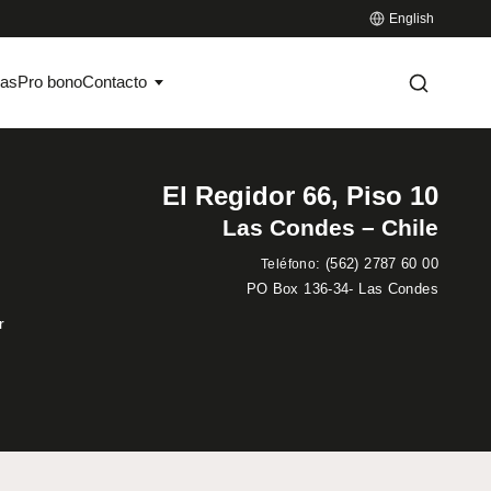
English
ias
Pro bono
Contacto
El Regidor 66, Piso 10
Las Condes – Chile
:
(562) 2787 60 00
Teléfono
PO Box 136-34- Las Condes
r