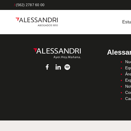
/
(562) 2787 60 00
Estu
Alessa
Nue
Eq
Áre
Ex
Not
Co
Ca