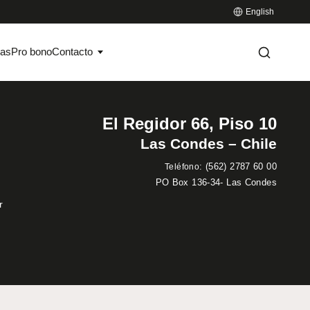
English
ias
Pro bono
Contacto
El Regidor 66, Piso 10
Las Condes – Chile
:
(562) 2787 60 00
Teléfono
PO Box 136-34- Las Condes
r