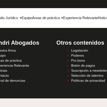
dio Jurídico
Equipo
Áreas de práctica
Experiencia Relevante
Notic
ndri Abogados
Otros contenidos
stra firma
Legislación
uipo
Poderes
as de práctica
Pro bono
periencia Relevante
Botón de pagos
icias
Suscripción a newslette
ntacto
Selección de talentos
nal de denuncias
Políticas de privacidad