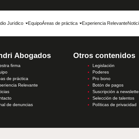
dio Jurídico
Equipo
Áreas de práctica
Experiencia Relevante
Notic
ndri Abogados
Otros contenidos
stra firma
Legislación
uipo
Poderes
as de práctica
Pro bono
periencia Relevante
Botón de pagos
icias
Suscripción a newslette
ntacto
Selección de talentos
nal de denuncias
Políticas de privacidad