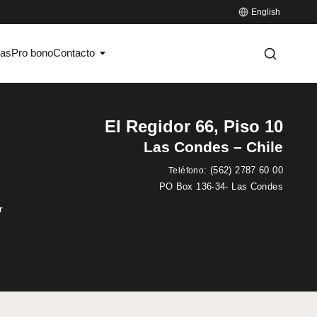
English
ias
Pro bono
Contacto
El Regidor 66, Piso 10
Las Condes – Chile
:
(562) 2787 60 00
Teléfono
PO Box 136-34- Las Condes
r