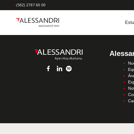
/
(562) 2787 60 00
Estu
Alessa
Nue
Eq
Áre
Ex
Not
Co
Ca