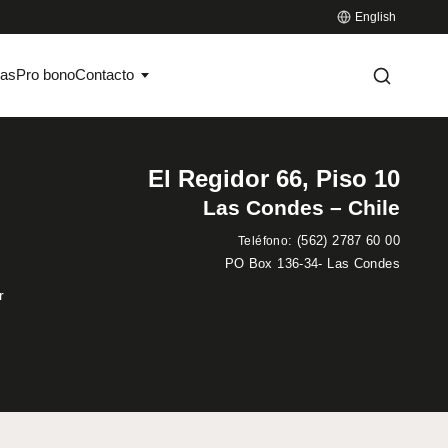
English
ias
Pro bono
Contacto
El Regidor 66, Piso 10
Las Condes – Chile
:
(562) 2787 60 00
Teléfono
PO Box 136-34- Las Condes
r