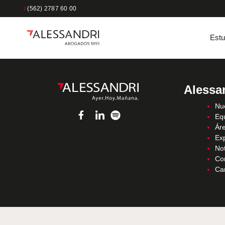
/
(562) 2787 60 00
Estu
Alessa
Nue
Eq
Áre
Ex
Not
Co
Ca