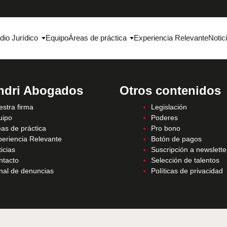
dio Jurídico
Equipo
Áreas de práctica
Experiencia Relevante
Notic
ndri Abogados
Otros contenidos
stra firma
Legislación
uipo
Poderes
as de práctica
Pro bono
periencia Relevante
Botón de pagos
icias
Suscripción a newslette
ntacto
Selección de talentos
nal de denuncias
Políticas de privacidad