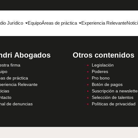
dio Jurídico
Equipo
Áreas de práctica
Experiencia Relevante
Notic
ndri Abogados
Otros contenidos
stra firma
Legislación
uipo
Poderes
as de práctica
Pro bono
periencia Relevante
Botón de pagos
icias
Suscripción a newslette
ntacto
Selección de talentos
nal de denuncias
Políticas de privacidad