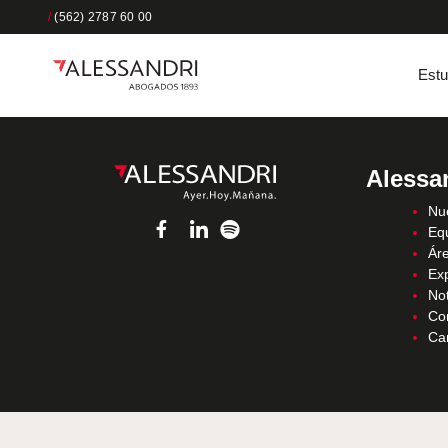
/
(562) 2787 60 00
Estu
Alessa
Nue
Eq
Áre
Ex
Not
Co
Ca