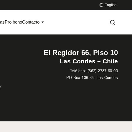
English
ias
Pro bono
Contacto
El Regidor 66, Piso 10
Las Condes – Chile
:
(562) 2787 60 00
Teléfono
PO Box 136-34- Las Condes
r