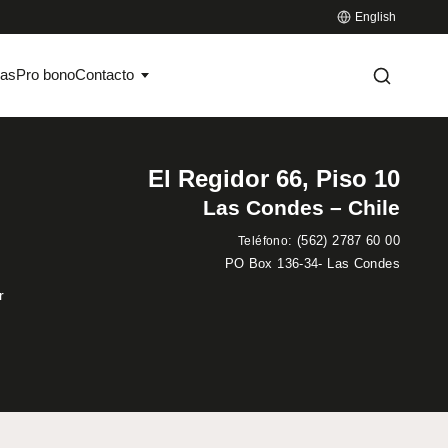
English
ias
Pro bono
Contacto
El Regidor 66, Piso 10
Las Condes – Chile
:
(562) 2787 60 00
Teléfono
PO Box 136-34- Las Condes
r