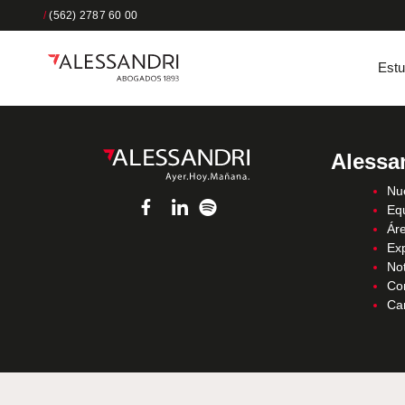
/
(562) 2787 60 00
Estu
Alessa
Nue
Eq
Áre
Ex
Not
Co
Ca