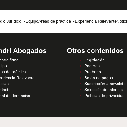
dio Jurídico
Equipo
Áreas de práctica
Experiencia Relevante
Notic
ndri Abogados
Otros contenidos
stra firma
Legislación
uipo
Poderes
as de práctica
Pro bono
periencia Relevante
Botón de pagos
icias
Suscripción a newslette
ntacto
Selección de talentos
nal de denuncias
Políticas de privacidad