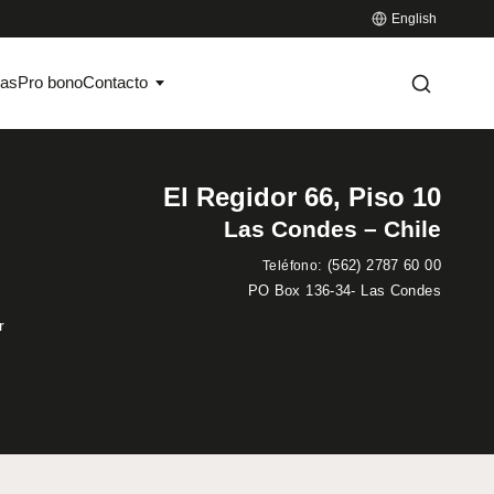
English
ias
Pro bono
Contacto
El Regidor 66, Piso 10
Las Condes – Chile
:
(562) 2787 60 00
Teléfono
PO Box 136-34- Las Condes
r