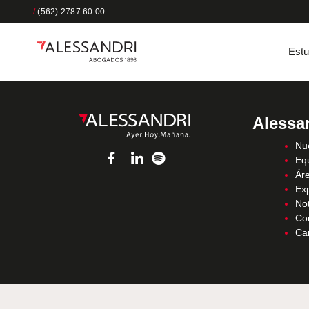
/
(562) 2787 60 00
Estu
Alessa
Nue
Eq
Áre
Ex
Not
Co
Ca