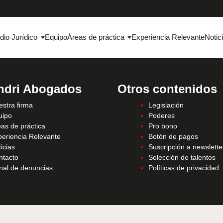
dio Jurídico
Equipo
Áreas de práctica
Experiencia Relevante
Notic
ndri Abogados
Otros contenidos
stra firma
Legislación
uipo
Poderes
as de práctica
Pro bono
periencia Relevante
Botón de pagos
icias
Suscripción a newslette
ntacto
Selección de talentos
nal de denuncias
Políticas de privacidad