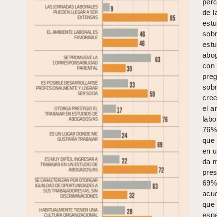
per
de l
estu
sobr
estu
abo
con
pre
sob
cree
el a
labo
76%
que 
en u
da 
pres
69%
acu
que 
espa