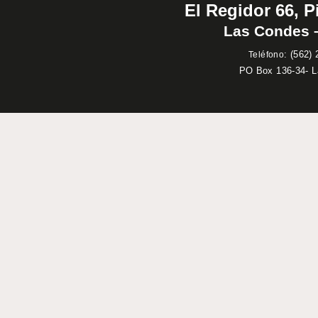
El Regidor 66, P
Las Condes –
:
(562) 
Teléfono
PO Box 136-34- 