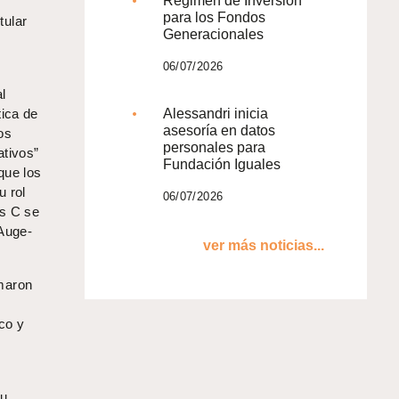
Régimen de Inversión
para los Fondos
tular
Generacionales
06/07/2026
l
tica de
Alessandri inicia
asesoría en datos
os
personales para
ativos”
Fundación Iguales
que los
u rol
06/07/2026
is C se
(Auge-
ver más noticias...
omaron
ico y
s
su