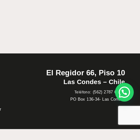
El Regidor 66, Piso 10
Las Condes – Chile
:
(562) 2787 60 00
Teléfono
PO Box 136-34- Las Condes
r