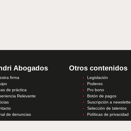
ndri Abogados
Otros contenidos
stra firma
Legislación
uipo
Poderes
as de práctica
Pro bono
periencia Relevante
Botón de pagos
icias
Suscripción a newslette
ntacto
Selección de talentos
nal de denuncias
Políticas de privacidad