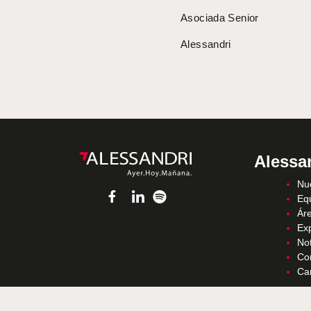
Asociada Senior
Alessandri
Alessa
Nue
Eq
Áre
Ex
Not
Co
Ca