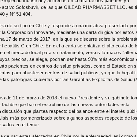
 Propiedad Industrial y al menos en contra de dos patentes ya
pio activo Sofosbuvir, de las que GILEAD PHARMASSET LLC. es ti
40 y Nº 51.404.
ra de su tipo en Chile y responde a una iniciativa presentada por
 la Corporación Innovarte, mediante una carta dirigida por estos a
cha 17 de marzo de 2017, en la que se discurre sobre la problemá
 hepatitis C en Chile. En dicha carta se enfatiza el alto costo de l
n el mercado local para su tratamiento, versus fármacos “altern
 cuyos precios, se alega, podrían ser hasta 90% más económicos 
nto pacientes en centros de salud privados, como el Estado en s
os para abastecer centros de salud públicos, ya que la hepatit
e las patologías cubiertas por las Garantías Explícitas de Salud 
asado 11 de marzo de 2018 el nuevo Presidente y su gabinete t
factible que bajo el escrutinio de las nuevas autoridades esta
a discusión que plantea respecto del balance entre el interés públ
álisis más pormenorizado sobre algunos aspectos respecto de lo
resados en el tema:
ada de pacientes afectados en Chile por la enfermedad, así como 