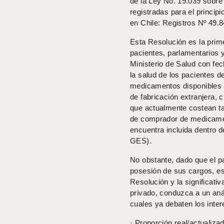
de la Ley No. 19.039 sobre
registradas para el princi
en Chile: Registros Nº 49.8
Esta Resolución es la prime
pacientes, parlamentarios y
Ministerio de Salud con fe
la salud de los pacientes de
medicamentos disponibles e
de fabricación extranjera,
que actualmente costean ta
de comprador de medicament
encuentra incluida dentro d
GES).
No obstante, dado que el p
posesión de sus cargos, es 
Resolución y la significativ
privado, conduzca a un an
cuales ya debaten los inte
· Proporción real/actualiz