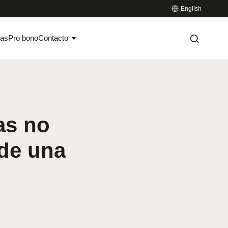
English
ias
Pro bono
Contacto
as no
 de una