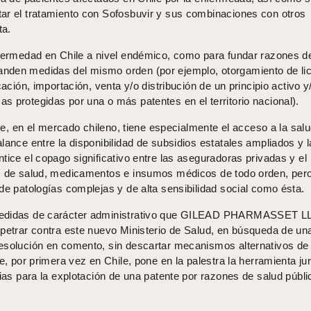
ar el tratamiento con Sofosbuvir y sus combinaciones con otros
ta.
nfermedad en Chile a nivel endémico, como para fundar razones d
nden medidas del mismo orden (por ejemplo, otorgamiento de li
cación, importación, venta y/o distribución de un principio activo y
 protegidas por una o más patentes en el territorio nacional).
que, en el mercado chileno, tiene especialmente el acceso a la salu
lance entre la disponibilidad de subsidios estatales ampliados y la
tice el copago significativo entre las aseguradoras privadas y el
es de salud, medicamentos e insumos médicos de todo orden, pe
de patologías complejas y de alta sensibilidad social como ésta.
medidas de carácter administrativo que GILEAD PHARMASSET L
mpetrar contra este nuevo Ministerio de Salud, en búsqueda de un
esolución en comento, sin descartar mecanismos alternativos de
e, por primera vez en Chile, pone en la palestra la herramienta jur
rias para la explotación de una patente por razones de salud públi