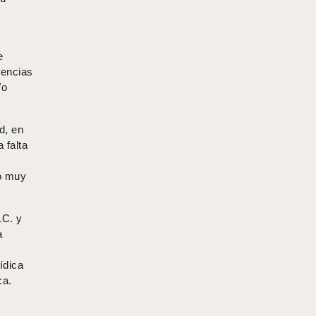
e
cencias
/o
d, en
 falta
ro muy
LC. y
a
ídica
ca.