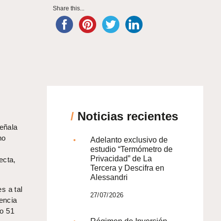
Share this...
/
Noticias recientes
señala
no
Adelanto exclusivo de
estudio “Termómetro de
Privacidad” de La
ecta,
Tercera y Descifra en
Alessandri
s a tal
27/07/2026
cencia
lo 51