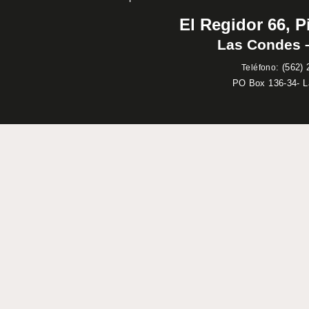
El Regidor 66, P
Las Condes –
:
(562) 
Teléfono
PO Box 136-34- 