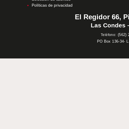
Políticas de privacidad
El Regidor 66, P
Las Condes –
:
(562) 
Teléfono
PO Box 136-34- 