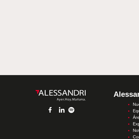
Alessa
Nue
Eq
Áre
Ex
Not
Co