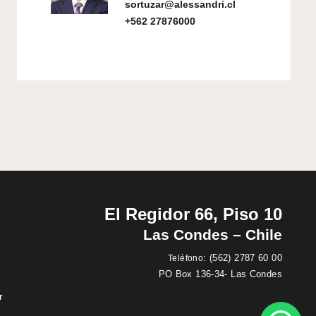
sortuzar@alessandri.cl
+562 27876000
El Regidor 66, Piso 10
Las Condes – Chile
:
(562) 2787 60 00
Teléfono
PO Box 136-34- Las Condes
r