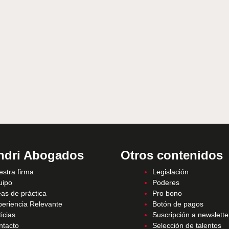
ndri Abogados
Otros contenidos
stra firma
Legislación
uipo
Poderes
as de práctica
Pro bono
periencia Relevante
Botón de pagos
icias
Suscripción a newslette
ntacto
Selección de talentos