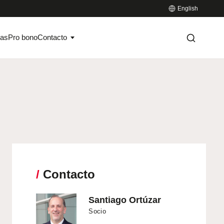
English
ias
Pro bono
Contacto
/
Contacto
Santiago Ortúzar
Socio