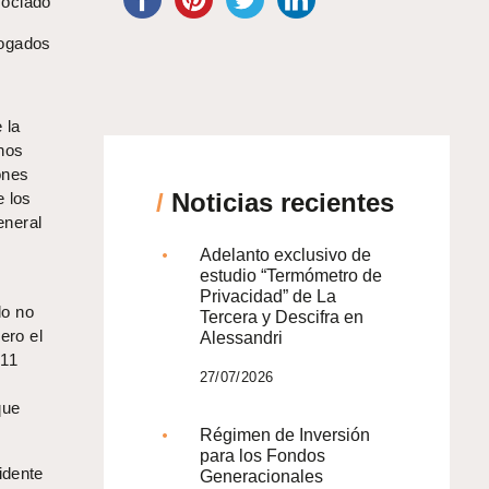
ociado
bogados
 la
chos
ones
/
Noticias recientes
e los
eneral
Adelanto exclusivo de
estudio “Termómetro de
Privacidad” de La
do no
Tercera y Descifra en
ero el
Alessandri
 11
27/07/2026
que
Régimen de Inversión
para los Fondos
idente
Generacionales