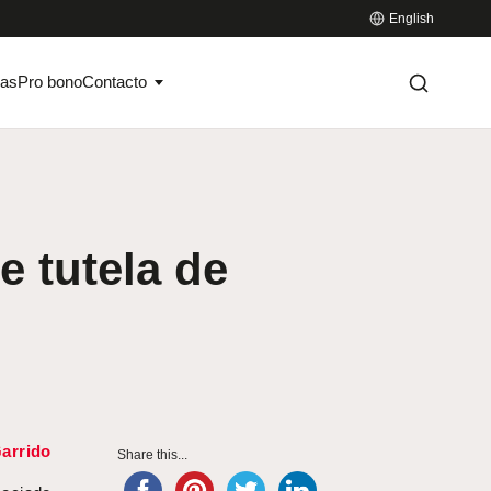
English
ias
Pro bono
Contacto
 tutela de
arrido
Share this...