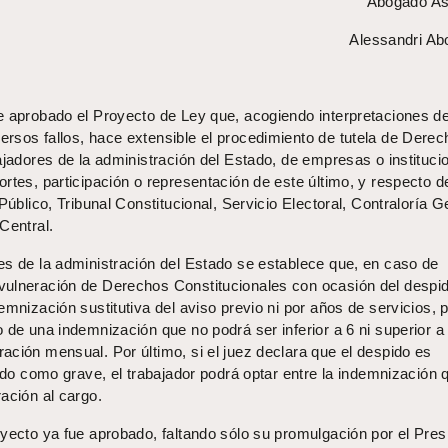
Abogado As
Alessandri A
e aprobado el Proyecto de Ley que, acogiendo interpretaciones de
rsos fallos, hace extensible el procedimiento de tutela de Dere
ajadores de la administración del Estado, de empresas o instituci
rtes, participación o representación de este último, y respecto d
Público, Tribunal Constitucional, Servicio Electoral, Contraloría G
Central.
es de la administración del Estado se establece que, en caso de
vulneración de Derechos Constitucionales con ocasión del despi
emnización sustitutiva del aviso previo ni por años de servicios, p
 de una indemnización que no podrá ser inferior a 6 ni superior a
ación mensual. Por último, si el juez declara que el despido es
cado como grave, el trabajador podrá optar entre la indemnización 
ación al cargo.
oyecto ya fue aprobado, faltando sólo su promulgación por el Pres