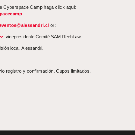
e Cyberspace Camp haga click aquí:
rspacecamp
eventos@alessandri.cl
or:
ez
, vicepresidente Comité SAM ITechLaw
trión local, Alessandri.
vio registro y confirmación. Cupos limitados.