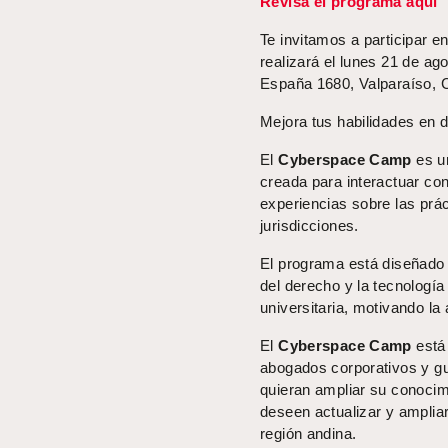
Revisa el programa aquí
Te invitamos a participar 
realizará el lunes 21 de a
España 1680, Valparaíso, C
Mejora tus habilidades en d
El
Cyberspace Camp
es u
creada para interactuar co
experiencias sobre las prá
jurisdicciones.
El programa está diseñado 
del derecho y la tecnología 
universitaria, motivando la 
El
Cyberspace Camp
está 
abogados corporativos y gu
quieran ampliar su conocim
deseen actualizar y ampliar
región andina.