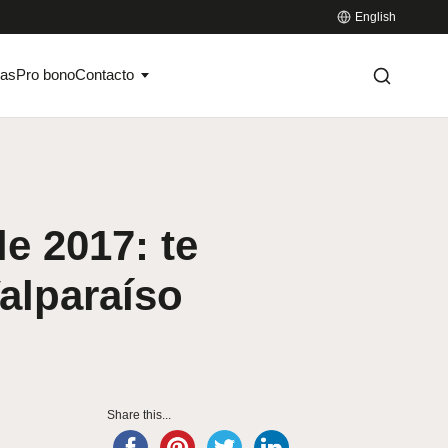
English
ias
Pro bono
Contacto
 2017: te
alparaíso
Share this...