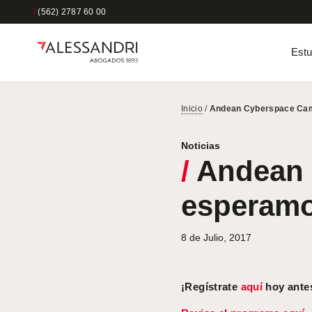
/
(562) 2787 60 00
Estu
Inicio
/
Andean Cyberspace Camp
Noticias
/
Andean 
esperamo
8 de Julio, 2017
¡Regístrate
aquí
hoy antes