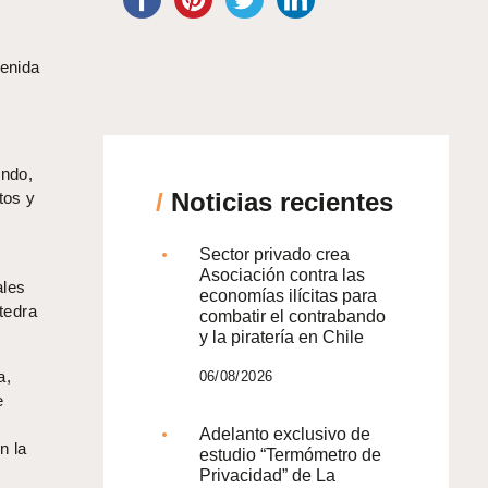
venida
.
undo,
/
Noticias recientes
tos y
Sector privado crea
Asociación contra las
ales
economías ilícitas para
átedra
combatir el contrabando
y la piratería en Chile
a,
06/08/2026
e
Adelanto exclusivo de
n la
estudio “Termómetro de
Privacidad” de La