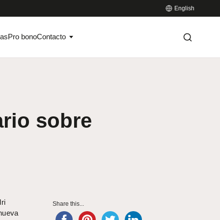
English
ias
Pro bono
Contacto
rio sobre
ri
Share this...
 nueva