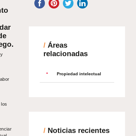
nto
rdar
de
ego.
/
Áreas
relacionadas
 y
Propiedad intelectual
labor
 los
enciar
/
Noticias recientes
tual.