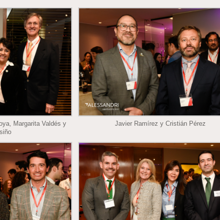
oya, Margarita Valdés y
Javier Ramírez y Cristián Pérez
siño