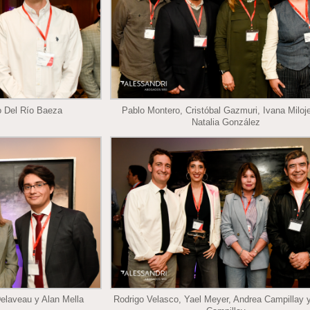
o Del Río Baeza
Pablo Montero, Cristóbal Gazmuri, Ivana Miloj
Natalia González
Delaveau y Alan Mella
Rodrigo Velasco, Yael Meyer, Andrea Campillay y
Campillay