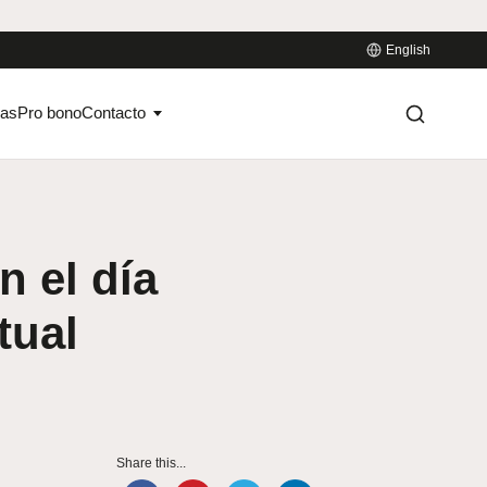
English
ias
Pro bono
Contacto
n el día
tual
Share this...