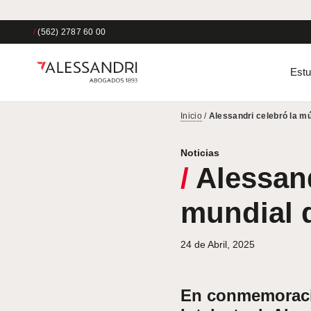
/
(562) 2787 60 00
Estu
Inicio
/
Alessandri celebró la mú
Noticias
/
Alessand
mundial d
24 de Abril, 2025
En conmemoració
Intelectual, Ales