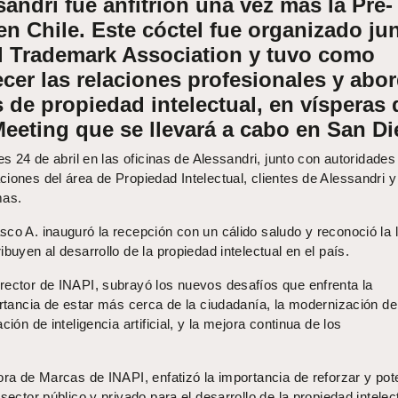
n Chile. Este cóctel fue organizado ju
al Trademark Association y tuvo como
ecer las relaciones profesionales y abo
 de propiedad intelectual, en vísperas 
eeting que se llevará a cabo en San Di
es 24 de abril en las oficinas de Alessandri, junto con autoridades
iones del área de Propiedad Intelectual, clientes de Alessandri y
mas.
co A. inauguró la recepción con un cálido saludo y reconoció la 
buyen al desarrollo de la propiedad intelectual en el país.
rector de INAPI, subrayó los nuevos desafíos que enfrenta la
ortancia de estar más cerca de la ciudadanía, la modernización de
ción de inteligencia artificial, y la mejora continua de los
ora de Marcas de INAPI, enfatizó la importancia de reforzar y pot
sector público y privado para el desarrollo de la propiedad intelec