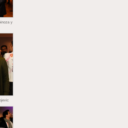
pinoza y
ojevic