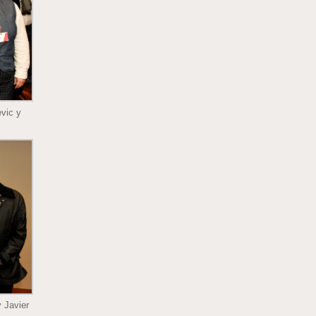
evic y
 Javier