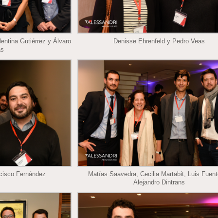
lentina Gutiérrez y Álvaro
Denisse Ehrenfeld y Pedro Veas
as
ncisco Fernández
Matías Saavedra, Cecilia Martabit, Luis Fuen
Alejandro Dintrans