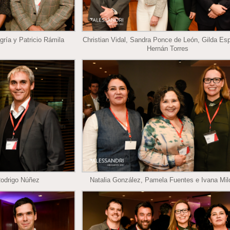
gría y Patricio Rámila
Christian Vidal, Sandra Ponce de León, Gilda Es
Hernán Torres
Rodrigo Núñez
Natalia González, Pamela Fuentes e Ivana Mil