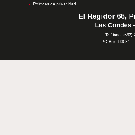
Políticas de privacidad
El Regidor 66, P
Las Condes –
:
(562) 
Teléfono
PO Box 136-34- 