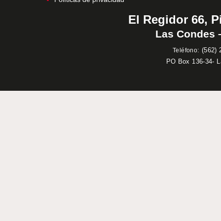
El Regidor 66, P
Las Condes –
:
(562) 
Teléfono
PO Box 136-34- 